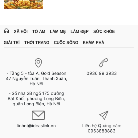
XÃ HỘI
TỔ ẤM
LÀM MẸ
LÀM ĐẸP
SỨC KHỎE
GIẢI TRÍ
THỜI TRANG
CUỘC SỐNG
KHÁM PHÁ
- Tầng 5 - tòa A, Gold Season
0936 99 3933
47 Nguyễn Tuân, Thanh Xuân,
Hà Nội
- Số nhà 2B ngõ 175 đường
Bát Khối, phường Long Biên,
quận Long Biên, Hà Nội
linhnt@ideaslink.vn
Liên hệ Quảng cáo:
0963888883