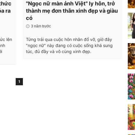
 thức
"Ngọc nữ màn ảnh Việt" ly hôn, trở
óa ra
thành mẹ đơn thân xinh đẹp và giàu
có
3 năm trước
ức lên
Từng trải qua cuộc hôn nhân đổ vỡ, giờ đây
ình
"ngọc nữ" này đang có cuộc sống khá sung
i
túc, đủ đầy và vô cùng xinh đẹp.
1