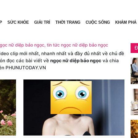
P
SỨC KHỎE
GIẢI TRÍ
THỜI TRANG
CUỘC SỐNG
KHÁM PHÁ
ngọc nữ diệp bảo ngọc, tin tức ngọc nữ diệp bảo ngọc
Đ
video clip mới nhất, nhanh nhất và đầy đủ nhất về chủ đề
đón đọc các bài viết về
ngọc nữ diệp bảo ngọc
và chia
ên PHUNUTODAY.VN