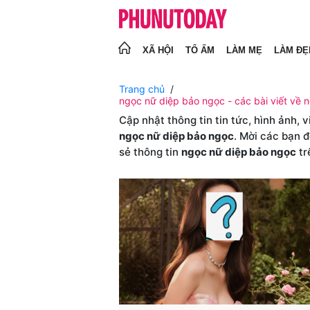
XÃ HỘI
TỔ ẤM
LÀM MẸ
LÀM ĐẸ
Trang chủ
ngọc nữ diệp bảo ngọc - các bài viết về 
Cập nhật thông tin tin tức, hình ảnh, 
ngọc nữ diệp bảo ngọc
. Mời các bạn 
sẻ thông tin
ngọc nữ diệp bảo ngọc
tr