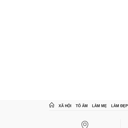
XÃ HỘI
TỔ ẤM
LÀM MẸ
LÀM ĐẸP