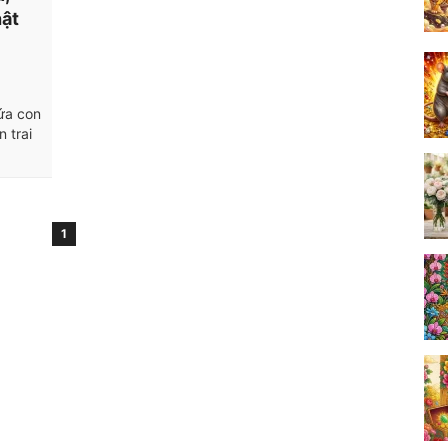
hật
ứa con
 trai
1