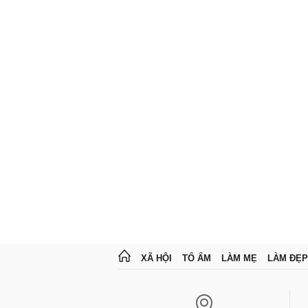
XÃ HỘI
TỔ ẤM
LÀM MẸ
LÀM ĐẸP