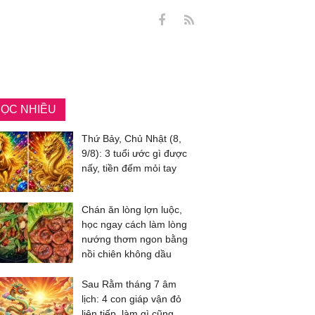
ỌC NHIỀU
Thứ Bảy, Chủ Nhật (8,
9/8): 3 tuổi ước gì được
nấy, tiền đếm mỏi tay
Chán ăn lòng lợn luộc,
học ngay cách làm lòng
nướng thơm ngon bằng
nồi chiên không dầu
Sau Rằm tháng 7 âm
lịch: 4 con giáp vận đỏ
liên tiếp, làm gì cũng