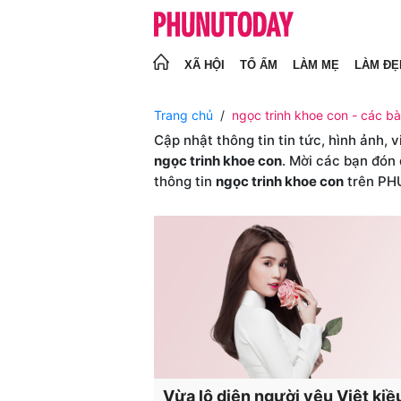
XÃ HỘI
TỔ ẤM
LÀM MẸ
LÀM ĐẸ
Trang chủ
ngọc trinh khoe con - các bài
Cập nhật thông tin tin tức, hình ảnh, 
ngọc trinh khoe con
. Mời các bạn đón 
thông tin
ngọc trinh khoe con
trên P
Vừa lộ diện người yêu Việt kiề