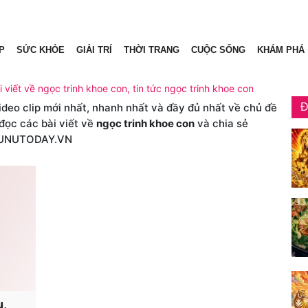
P
SỨC KHỎE
GIẢI TRÍ
THỜI TRANG
CUỘC SỐNG
KHÁM PHÁ
 viết về ngọc trinh khoe con, tin tức ngọc trinh khoe con
video clip mới nhất, nhanh nhất và đầy đủ nhất về chủ đề
Đ
đọc các bài viết về
ngọc trinh khoe con
và chia sẻ
HUNUTODAY.VN
u,