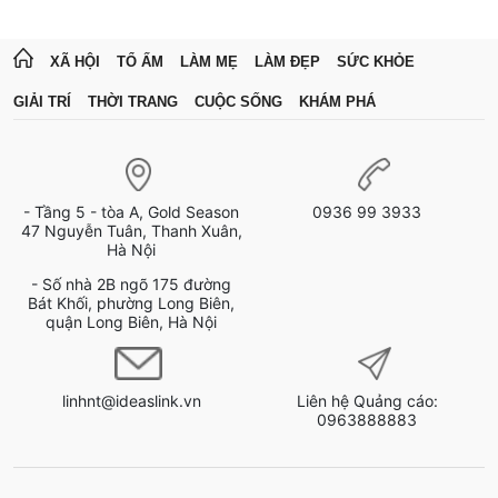
XÃ HỘI
TỔ ẤM
LÀM MẸ
LÀM ĐẸP
SỨC KHỎE
GIẢI TRÍ
THỜI TRANG
CUỘC SỐNG
KHÁM PHÁ
- Tầng 5 - tòa A, Gold Season
0936 99 3933
47 Nguyễn Tuân, Thanh Xuân,
Hà Nội
- Số nhà 2B ngõ 175 đường
Bát Khối, phường Long Biên,
quận Long Biên, Hà Nội
linhnt@ideaslink.vn
Liên hệ Quảng cáo:
0963888883