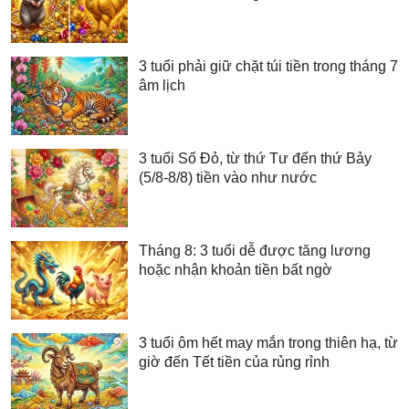
3 tuổi phải giữ chặt túi tiền trong tháng 7
âm lịch
3 tuổi Số Đỏ, từ thứ Tư đến thứ Bảy
(5/8-8/8) tiền vào như nước
Tháng 8: 3 tuổi dễ được tăng lương
hoặc nhận khoản tiền bất ngờ
3 tuổi ôm hết may mắn trong thiên hạ, từ
giờ đến Tết tiền của rủng rỉnh