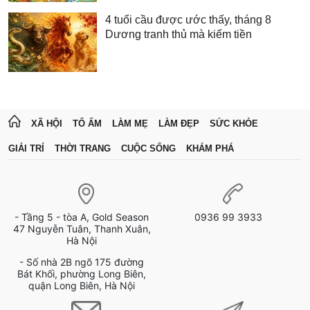
4 tuổi cầu được ước thấy, tháng 8
Dương tranh thủ mà kiếm tiền
XÃ HỘI
TỔ ẤM
LÀM MẸ
LÀM ĐẸP
SỨC KHỎE
GIẢI TRÍ
THỜI TRANG
CUỘC SỐNG
KHÁM PHÁ
- Tầng 5 - tòa A, Gold Season
0936 99 3933
47 Nguyễn Tuân, Thanh Xuân,
Hà Nội
- Số nhà 2B ngõ 175 đường
Bát Khối, phường Long Biên,
quận Long Biên, Hà Nội