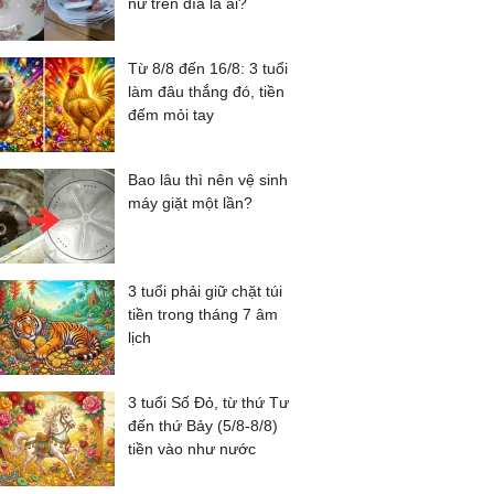
nữ trên đĩa là ai?
Từ 8/8 đến 16/8: 3 tuổi
làm đâu thắng đó, tiền
đếm mỏi tay
Bao lâu thì nên vệ sinh
máy giặt một lần?
3 tuổi phải giữ chặt túi
tiền trong tháng 7 âm
lịch
3 tuổi Số Đỏ, từ thứ Tư
đến thứ Bảy (5/8-8/8)
tiền vào như nước