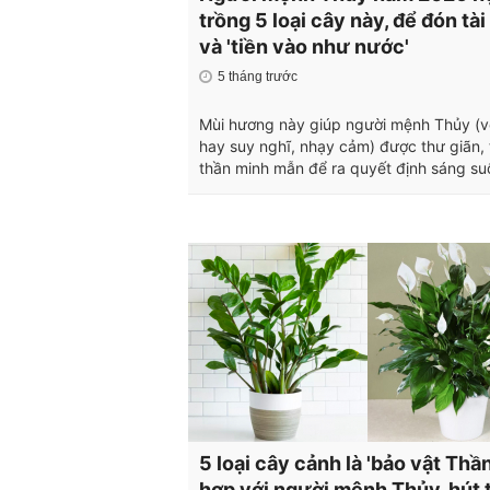
trồng 5 loại cây này, để đón tài
và 'tiền vào như nước'
5 tháng trước
Mùi hương này giúp người mệnh Thủy (
hay suy nghĩ, nhạy cảm) được thư giãn, 
thần minh mẫn để ra quyết định sáng su
5 loại cây cảnh là 'bảo vật Thần
hợp với người mệnh Thủy, hút 