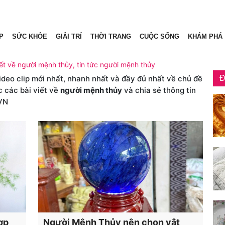
P
SỨC KHỎE
GIẢI TRÍ
THỜI TRANG
CUỘC SỐNG
KHÁM PHÁ
ết về người mệnh thủy, tin tức người mệnh thủy
video clip mới nhất, nhanh nhất và đầy đủ nhất về chủ đề
Đ
c các bài viết về
người mệnh thủy
và chia sẻ thông tin
VN
ợp
Người Mệnh Thủy nên chọn vật