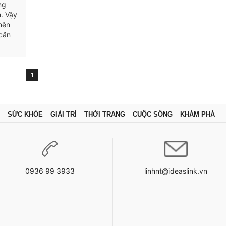
ng
h. Vậy
nên
 căn
1
SỨC KHỎE
GIẢI TRÍ
THỜI TRANG
CUỘC SỐNG
KHÁM PHÁ
0936 99 3933
linhnt@ideaslink.vn