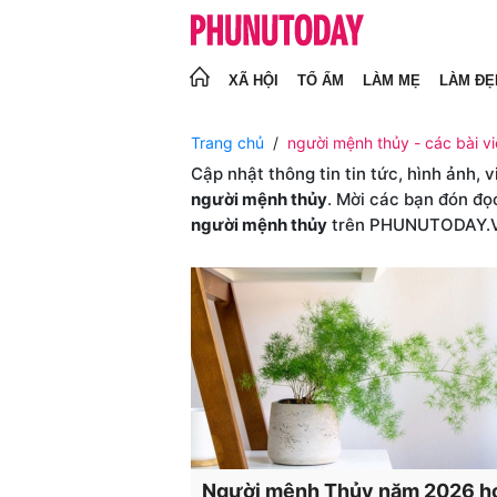
XÃ HỘI
TỔ ẤM
LÀM MẸ
LÀM ĐẸ
Trang chủ
người mệnh thủy - các bài vi
Cập nhật thông tin tin tức, hình ảnh, 
người mệnh thủy
. Mời các bạn đón đọ
người mệnh thủy
trên PHUNUTODAY.
Người mệnh Thủy năm 2026 h