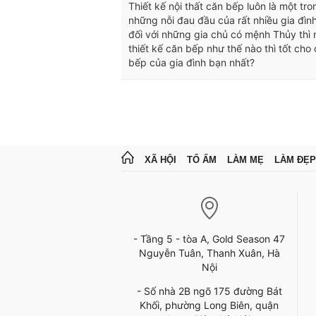
Thiết kế nội thất căn bếp luôn là một tro
những nỗi đau đầu của rất nhiều gia đìn
đối với những gia chủ có mệnh Thủy thì 
thiết kế căn bếp như thế nào thì tốt cho
bếp của gia đình bạn nhất?
XÃ HỘI
TỔ ẤM
LÀM MẸ
LÀM ĐẸP
- Tầng 5 - tòa A, Gold Season 47
Nguyễn Tuân, Thanh Xuân, Hà
Nội
- Số nhà 2B ngõ 175 đường Bát
Khối, phường Long Biên, quận