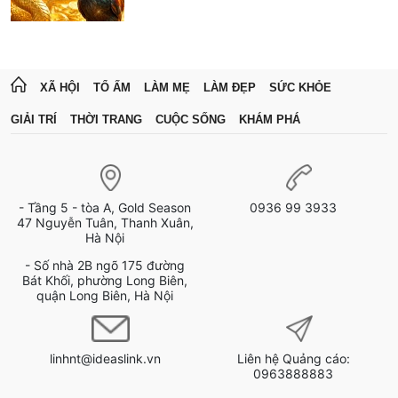
XÃ HỘI
TỔ ẤM
LÀM MẸ
LÀM ĐẸP
SỨC KHỎE
GIẢI TRÍ
THỜI TRANG
CUỘC SỐNG
KHÁM PHÁ
- Tầng 5 - tòa A, Gold Season
0936 99 3933
47 Nguyễn Tuân, Thanh Xuân,
Hà Nội
- Số nhà 2B ngõ 175 đường
Bát Khối, phường Long Biên,
quận Long Biên, Hà Nội
linhnt@ideaslink.vn
Liên hệ Quảng cáo:
0963888883