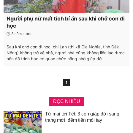
Người phụ nữ mất tích bí ẩn sau khi chở con đi
học
8 năm trước
Sau khi chở con đi học, chị Lan (thị xã Gia Nghĩa, tỉnh Đắk
Nông) không trở về nhà, người nhà cũng không liên lạc được
nên đã trình báo cơ quan chức năng nhờ giúp đỡ.
1
ĐỌC NHIỀU
Từ mai tới Tết: 3 con giáp đời sang
trang mới, đếm tiền mỏi tay