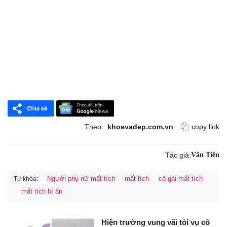
Theo:
khoevadep.com.vn
copy link
Tác giả:
Vân Tiên
Người phụ nữ mất tích
mất tích
cô gái mất tích
Từ khóa:
mất tích bí ẩn
Hiện trường vung vãi tỏi vụ cô