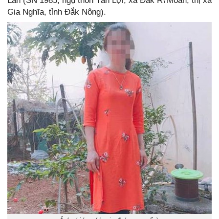
Lan (SN 1985, ngụ thôn Tân Lợi, xã Đăk R\'Moan, thị xã
Gia Nghĩa, tỉnh Đắk Nông).