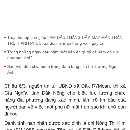
Truy tìm top con giáp LÀM ĐÂU THẮNG ĐẤY, MAY MẮN TRÀN
TRỀ, HẠNH PHÚC lứa đôi mỹ mãn trong vài ngày tới
Trong những ngày đầu năm mới nên ăn gì để cả năm đỏ rực
như bao lì xì?
Sao Việt đến chia buồn trong đám tang của bố Trương Ngọc
Ánh
Chiều 6/3, nguồn tin từ UBND xã Đăk R\'Moan, thị xã
Gia Nghĩa, tỉnh Đắk Nông cho biết, lực lượng chức
năng địa phương đang xác minh, làm rõ tin báo của
người dân về việc một phụ nữ mất tích sau khi chở con
đi học.
Danh tính nạn nhân được xác định là chị Nông Thị Kim