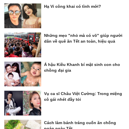
Hạ Vi công khai có tình mới?
Những mẹo "nhỏ mà có võ" giúp người
dân về quê ăn Tết an toàn, hiệu quả
Á hậu Kiều Khanh bí mật sinh con cho
chồng đại gia
Vụ ca sĩ Châu Việt Cường: Trong miệng
cô gái nhét đầy tỏi
Cách làm bánh tráng cuốn ăn chống
ngán ngày Tết