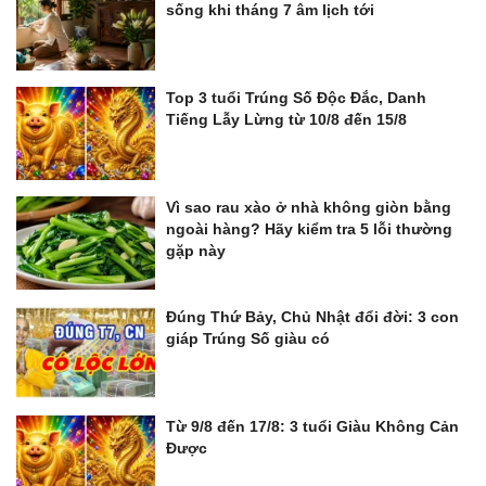
sống khi tháng 7 âm lịch tới
Top 3 tuổi Trúng Số Độc Đắc, Danh
Tiếng Lẫy Lừng từ 10/8 đến 15/8
Vì sao rau xào ở nhà không giòn bằng
ngoài hàng? Hãy kiểm tra 5 lỗi thường
gặp này
Đúng Thứ Bảy, Chủ Nhật đổi đời: 3 con
giáp Trúng Số giàu có
Từ 9/8 đến 17/8: 3 tuổi Giàu Không Cản
Được