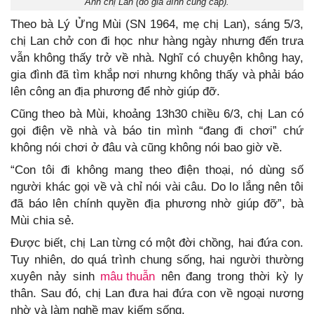
Ảnh chị Lan (do gia đình cung cấp).
Theo bà Lý Ửng Mùi (SN 1964, mẹ chị Lan), sáng 5/3,
chị Lan chở con đi học như hàng ngày nhưng đến trưa
vẫn không thấy trở về nhà. Nghĩ có chuyện không hay,
gia đình đã tìm khắp nơi nhưng không thấy và phải báo
lên công an địa phương để nhờ giúp đỡ.
Cũng theo bà Mùi, khoảng 13h30 chiều 6/3, chị Lan có
gọi điện về nhà và báo tin mình “đang đi chơi” chứ
không nói chơi ở đâu và cũng không nói bao giờ về.
“Con tôi đi không mang theo điện thoại, nó dùng số
người khác gọi về và chỉ nói vài câu. Do lo lắng nên tôi
đã báo lên chính quyền địa phương nhờ giúp đỡ”, bà
Mùi chia sẻ.
Được biết, chị Lan từng có một đời chồng, hai đứa con.
Tuy nhiên, do quá trình chung sống, hai người thường
xuyên nảy sinh
mâu thuẫn
nên đang trong thời kỳ ly
thân. Sau đó, chị Lan đưa hai đứa con về ngoại nương
nhờ và làm nghề may kiếm sống.