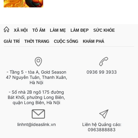
XÃ HỘI
TỔ ẤM
LÀM MẸ
LÀM ĐẸP
SỨC KHỎE
GIẢI TRÍ
THỜI TRANG
CUỘC SỐNG
KHÁM PHÁ
- Tầng 5 - tòa A, Gold Season
0936 99 3933
47 Nguyễn Tuân, Thanh Xuân,
Hà Nội
- Số nhà 2B ngõ 175 đường
Bát Khối, phường Long Biên,
quận Long Biên, Hà Nội
linhnt@ideaslink.vn
Liên hệ Quảng cáo:
0963888883