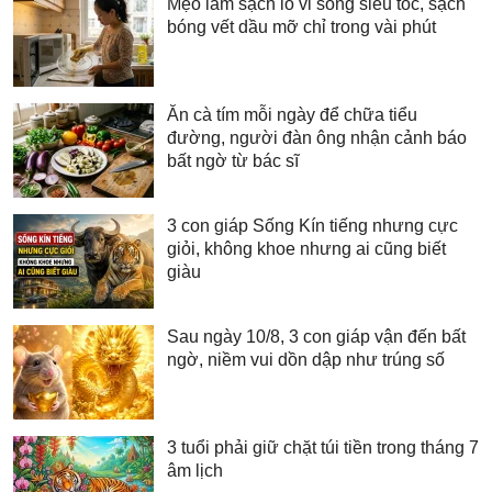
Mẹo làm sạch lò vi sóng siêu tốc, sạch
bóng vết dầu mỡ chỉ trong vài phút
Ăn cà tím mỗi ngày để chữa tiểu
đường, người đàn ông nhận cảnh báo
bất ngờ từ bác sĩ
3 con giáp Sống Kín tiếng nhưng cực
giỏi, không khoe nhưng ai cũng biết
giàu
Sau ngày 10/8, 3 con giáp vận đến bất
ngờ, niềm vui dồn dập như trúng số
3 tuổi phải giữ chặt túi tiền trong tháng 7
âm lịch