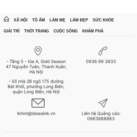
XÃ HỘI
TỔ ẤM
LÀM MẸ
LÀM ĐẸP
SỨC KHỎE
GIẢI TRÍ
THỜI TRANG
CUỘC SỐNG
KHÁM PHÁ
- Tầng 5 - tòa A, Gold Season
0936 99 3933
47 Nguyễn Tuân, Thanh Xuân,
Hà Nội
- Số nhà 2B ngõ 175 đường
Bát Khối, phường Long Biên,
quận Long Biên, Hà Nội
linhnt@ideaslink.vn
Liên hệ Quảng cáo:
0963888883