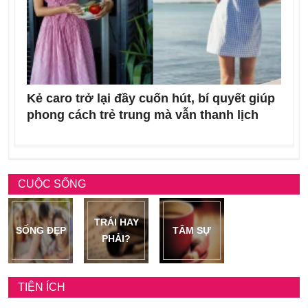
Kẻ caro trở lại đầy cuốn hút, bí quyết giúp
phong cách trẻ trung mà vẫn thanh lịch
CUỘC SỐNG
TRÁI HAY
SỐNG ĐẸP
TÂM SỰ
PHẢI?
TIỆN ÍCH