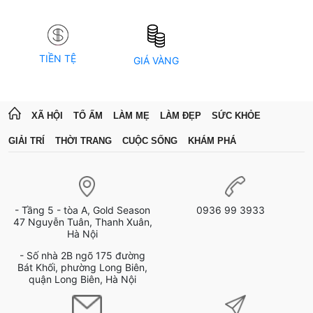
TIỀN TỆ
GIÁ VÀNG
XÃ HỘI
TỔ ẤM
LÀM MẸ
LÀM ĐẸP
SỨC KHỎE
GIẢI TRÍ
THỜI TRANG
CUỘC SỐNG
KHÁM PHÁ
- Tầng 5 - tòa A, Gold Season
0936 99 3933
47 Nguyễn Tuân, Thanh Xuân,
Hà Nội
- Số nhà 2B ngõ 175 đường
Bát Khối, phường Long Biên,
quận Long Biên, Hà Nội