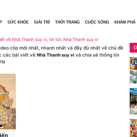
P
SỨC KHỎE
GIẢI TRÍ
THỜI TRANG
CUỘC SỐNG
KHÁM PHÁ
iết về Nhà Thanh suy vi, tin tức Nhà Thanh suy vi
video clip mới nhất, nhanh nhất và đầy đủ nhất về chủ đề
Đ
c các bài viết về
Nhà Thanh suy vi
và chia sẻ thông tin
VN
hiến