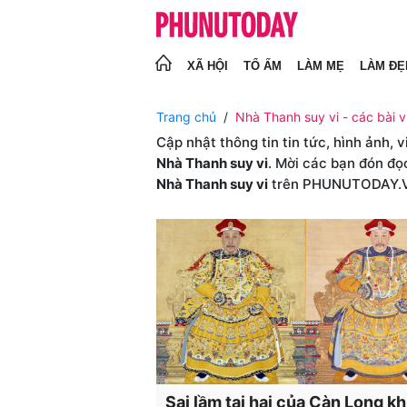
XÃ HỘI
TỔ ẤM
LÀM MẸ
LÀM ĐẸ
Trang chủ
Nhà Thanh suy vi - các bài v
Cập nhật thông tin tin tức, hình ảnh, 
Nhà Thanh suy vi
. Mời các bạn đón đọ
Nhà Thanh suy vi
trên PHUNUTODAY.
Sai lầm tai hại của Càn Long k