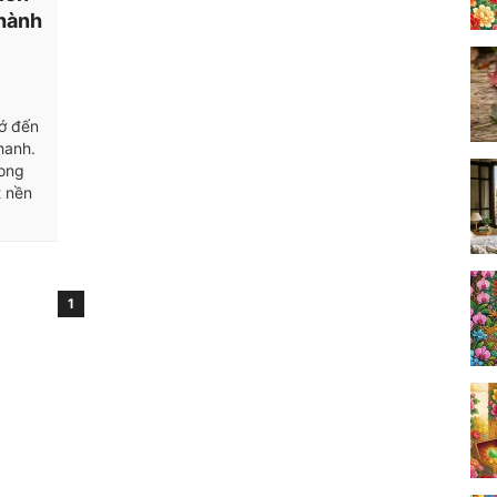
thành
ớ đến
hanh.
rong
t nền
1