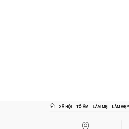
XÃ HỘI
TỔ ẤM
LÀM MẸ
LÀM ĐẸP