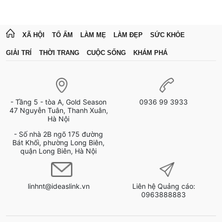
XÃ HỘI
TỔ ẤM
LÀM MẸ
LÀM ĐẸP
SỨC KHỎE
GIẢI TRÍ
THỜI TRANG
CUỘC SỐNG
KHÁM PHÁ
- Tầng 5 - tòa A, Gold Season
0936 99 3933
47 Nguyễn Tuân, Thanh Xuân,
Hà Nội
- Số nhà 2B ngõ 175 đường
Bát Khối, phường Long Biên,
quận Long Biên, Hà Nội
linhnt@ideaslink.vn
Liên hệ Quảng cáo:
0963888883