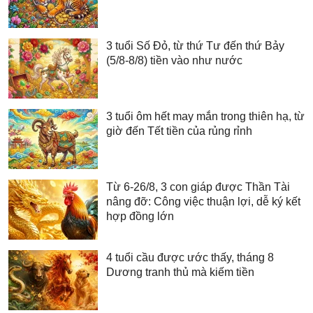
3 tuổi Số Đỏ, từ thứ Tư đến thứ Bảy
(5/8-8/8) tiền vào như nước
3 tuổi ôm hết may mắn trong thiên hạ, từ
giờ đến Tết tiền của rủng rỉnh
Từ 6-26/8, 3 con giáp được Thần Tài
nâng đỡ: Công việc thuận lợi, dễ ký kết
hợp đồng lớn
4 tuổi cầu được ước thấy, tháng 8
Dương tranh thủ mà kiếm tiền