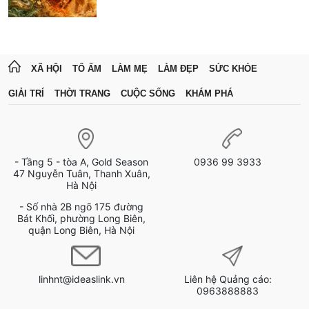
XÃ HỘI
TỔ ẤM
LÀM MẸ
LÀM ĐẸP
SỨC KHỎE
GIẢI TRÍ
THỜI TRANG
CUỘC SỐNG
KHÁM PHÁ
- Tầng 5 - tòa A, Gold Season
0936 99 3933
47 Nguyễn Tuân, Thanh Xuân,
Hà Nội
- Số nhà 2B ngõ 175 đường
Bát Khối, phường Long Biên,
quận Long Biên, Hà Nội
linhnt@ideaslink.vn
Liên hệ Quảng cáo:
0963888883