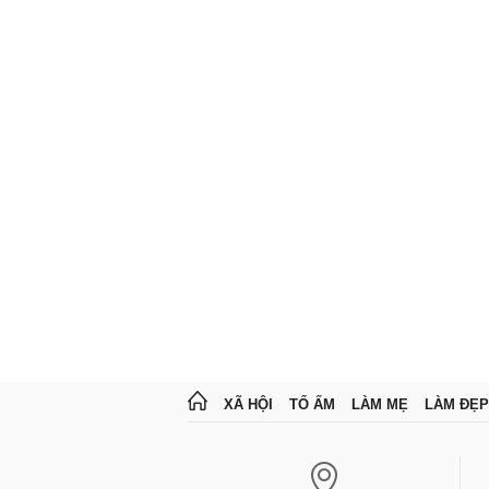
XÃ HỘI
TỔ ẤM
LÀM MẸ
LÀM ĐẸP