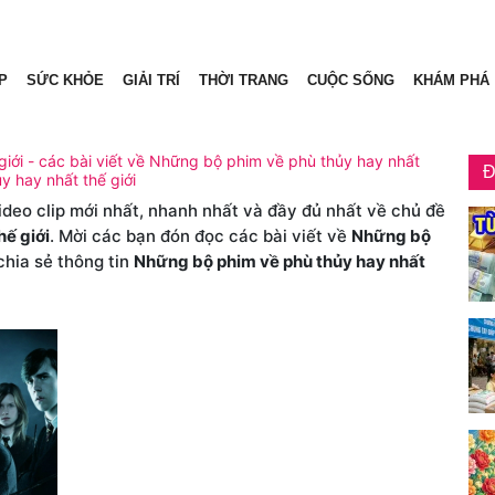
P
SỨC KHỎE
GIẢI TRÍ
THỜI TRANG
CUỘC SỐNG
KHÁM PHÁ
iới - các bài viết về Những bộ phim về phù thủy hay nhất
Đ
y hay nhất thế giới
video clip mới nhất, nhanh nhất và đầy đủ nhất về chủ đề
hế giới
. Mời các bạn đón đọc các bài viết về
Những bộ
chia sẻ thông tin
Những bộ phim về phù thủy hay nhất