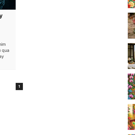
y
him
u qua
ay
1