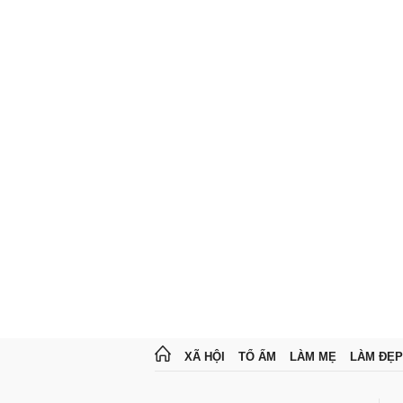
XÃ HỘI
TỔ ẤM
LÀM MẸ
LÀM ĐẸP