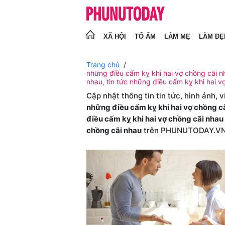
XÃ HỘI
TỔ ẤM
LÀM MẸ
LÀM ĐẸ
Trang chủ
những điều cấm kỵ khi hai vợ chồng cãi nh
nhau, tin tức những điều cấm kỵ khi hai v
Cập nhật thông tin tin tức, hình ảnh, 
những điều cấm kỵ khi hai vợ chồng c
điều cấm kỵ khi hai vợ chồng cãi nhau
chồng cãi nhau
trên PHUNUTODAY.V