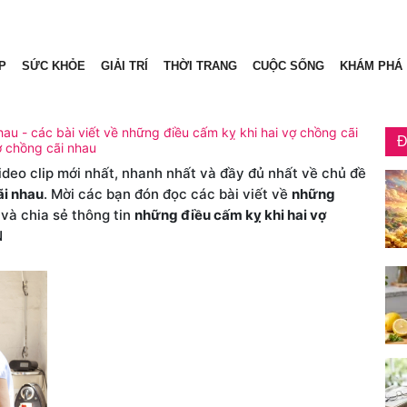
P
SỨC KHỎE
GIẢI TRÍ
THỜI TRANG
CUỘC SỐNG
KHÁM PHÁ
au - các bài viết về những điều cấm kỵ khi hai vợ chồng cãi
Đ
ợ chồng cãi nhau
video clip mới nhất, nhanh nhất và đầy đủ nhất về chủ đề
ãi nhau
. Mời các bạn đón đọc các bài viết về
những
và chia sẻ thông tin
những điều cấm kỵ khi hai vợ
N