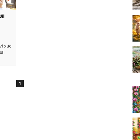
ãi
 vì xúc
sai
1