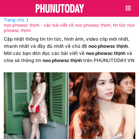
Trang chủ
noo phowsc thịnh - các bài viết về noo phowsc thịnh, tin tức noo
phowsc thịnh
Cập nhật thông tin tin tức, hình ảnh, video clip mới nhất,
nhanh nhất và đầy đủ nhất về chủ đề
noo phowsc thịnh
.
Mời các bạn đón đọc các bài viết về
noo phowsc thịnh
và
chia sẻ thông tin
noo phowsc thịnh
trên PHUNUTODAY.VN