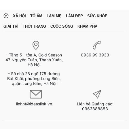
XÃ HỘI
TỔ ẤM
LÀM MẸ
LÀM ĐẸP
SỨC KHỎE
GIẢI TRÍ
THỜI TRANG
CUỘC SỐNG
KHÁM PHÁ
- Tầng 5 - tòa A, Gold Season
0936 99 3933
47 Nguyễn Tuân, Thanh Xuân,
Hà Nội
- Số nhà 2B ngõ 175 đường
Bát Khối, phường Long Biên,
quận Long Biên, Hà Nội
linhnt@ideaslink.vn
Liên hệ Quảng cáo:
0963888883