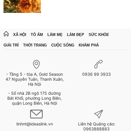
XÃ HỘI
TỔ ẤM
LÀM MẸ
LÀM ĐẸP
SỨC KHỎE
GIẢI TRÍ
THỜI TRANG
CUỘC SỐNG
KHÁM PHÁ
- Tầng 5 - tòa A, Gold Season
0936 99 3933
47 Nguyễn Tuân, Thanh Xuân,
Hà Nội
- Số nhà 2B ngõ 175 đường
Bát Khối, phường Long Biên,
quận Long Biên, Hà Nội
linhnt@ideaslink.vn
Liên hệ Quảng cáo:
0963888883