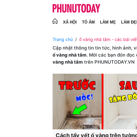
XÃ HỘI
TỔ ẤM
LÀM MẸ
LÀM ĐẸ
Trang chủ
ố vàng nhà tắm - các bài viế
Cập nhật thông tin tin tức, hình ảnh, 
ố vàng nhà tắm
. Mời các bạn đón đọc 
vàng nhà tắm
trên PHUNUTODAY.VN
Cách tẩy vết ố vàng trên tườn