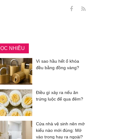
ỌC NHIỀU
Vì sao hầu hết ổ khóa
đều bằng đồng vàng?
Điều gì xảy ra nếu ăn
trứng luộc để qua đêm?
Cửa nhà vệ sinh nên mở
kiểu nào mới đúng: Mở
vào trong hay ra ngoài?