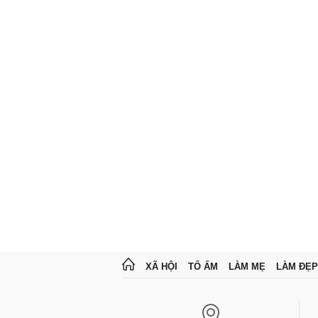
XÃ HỘI
TỔ ẤM
LÀM MẸ
LÀM ĐẸP