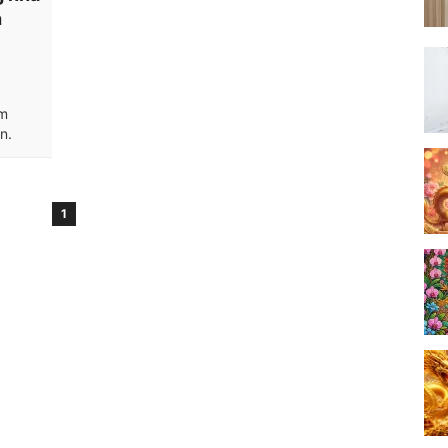
h
àm
n.
1