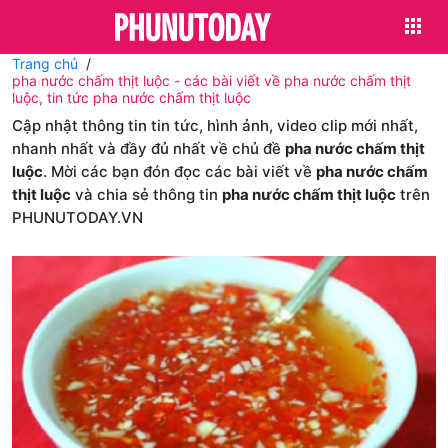
Trang chủ
pha nước chấm thịt luộc - các bài viết về pha nước chấm thịt
luộc, tin tức pha nước chấm thịt luộc
Cập nhật thông tin tin tức, hình ảnh, video clip mới nhất,
nhanh nhất và đầy đủ nhất về chủ đề
pha nước chấm thịt
luộc
. Mời các bạn đón đọc các bài viết về
pha nước chấm
thịt luộc
và chia sẻ thông tin
pha nước chấm thịt luộc
trên
PHUNUTODAY.VN