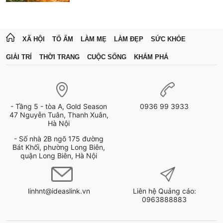
XÃ HỘI
TỔ ẤM
LÀM MẸ
LÀM ĐẸP
SỨC KHỎE
GIẢI TRÍ
THỜI TRANG
CUỘC SỐNG
KHÁM PHÁ
- Tầng 5 - tòa A, Gold Season
0936 99 3933
47 Nguyễn Tuân, Thanh Xuân,
Hà Nội
- Số nhà 2B ngõ 175 đường
Bát Khối, phường Long Biên,
quận Long Biên, Hà Nội
linhnt@ideaslink.vn
Liên hệ Quảng cáo:
0963888883