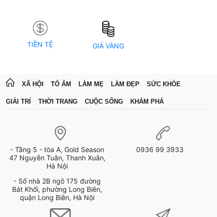
TIỀN TỆ
GIÁ VÀNG
XÃ HỘI
TỔ ẤM
LÀM MẸ
LÀM ĐẸP
SỨC KHỎE
GIẢI TRÍ
THỜI TRANG
CUỘC SỐNG
KHÁM PHÁ
- Tầng 5 - tòa A, Gold Season
0936 99 3933
47 Nguyễn Tuân, Thanh Xuân,
Hà Nội
- Số nhà 2B ngõ 175 đường
Bát Khối, phường Long Biên,
quận Long Biên, Hà Nội