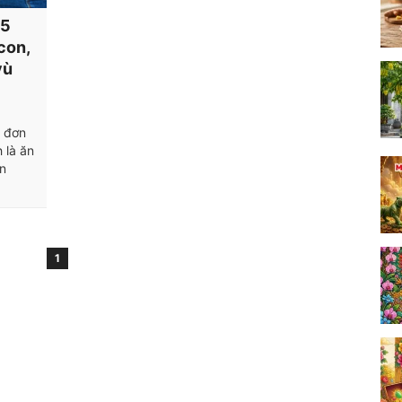
 5
con,
vù
t đơn
 là ăn
ên
1