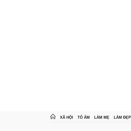
XÃ HỘI
TỔ ẤM
LÀM MẸ
LÀM ĐẸP