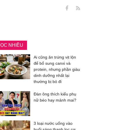
ỌC NHIỀU
Ai cũng ăn trứng vịt lộn
để bổ sung canxi và
protein, nhưng phần giàu
dinh dưỡng nhất lại
thường bị bỏ đi
Đàn ông thích kiểu phụ
nữ béo hay mảnh mai?
3 loại nước uống vào
buổi sáng thanh lọc cơ