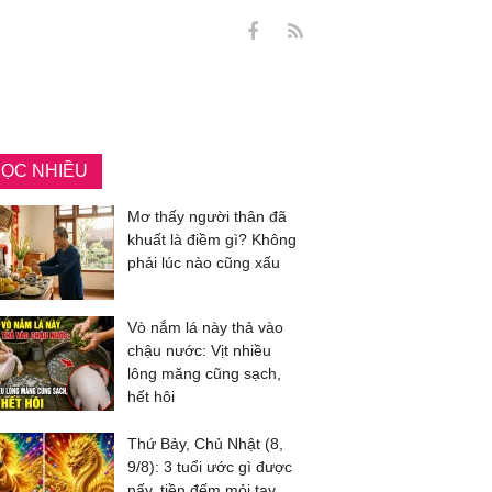
ỌC NHIỀU
Mơ thấy người thân đã
khuất là điềm gì? Không
phải lúc nào cũng xấu
Vò nắm lá này thả vào
chậu nước: Vịt nhiều
lông măng cũng sạch,
hết hôi
Thứ Bảy, Chủ Nhật (8,
9/8): 3 tuổi ước gì được
nấy, tiền đếm mỏi tay