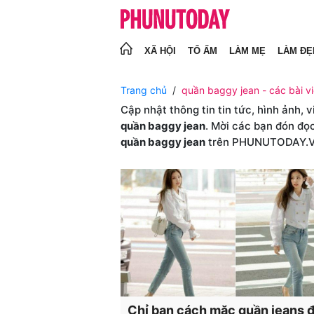
XÃ HỘI
TỔ ẤM
LÀM MẸ
LÀM ĐẸ
Trang chủ
quần baggy jean - các bài v
Cập nhật thông tin tin tức, hình ảnh, 
quần baggy jean
. Mời các bạn đón đọc
quần baggy jean
trên PHUNUTODAY.
Chỉ bạn cách mặc quần jeans đ