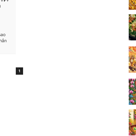
n
sao
 hẳn
1