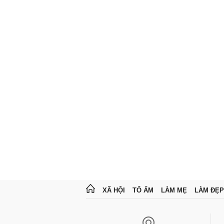
XÃ HỘI
TỔ ẤM
LÀM MẸ
LÀM ĐẸP