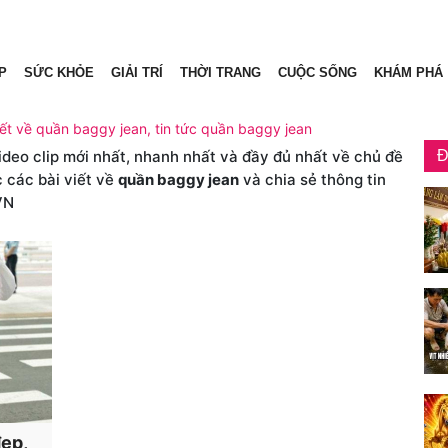
P
SỨC KHỎE
GIẢI TRÍ
THỜI TRANG
CUỘC SỐNG
KHÁM PHÁ
iết về quần baggy jean, tin tức quần baggy jean
video clip mới nhất, nhanh nhất và đầy đủ nhất về chủ đề
Đ
 các bài viết về
quần baggy jean
và chia sẻ thông tin
VN
ẹp,