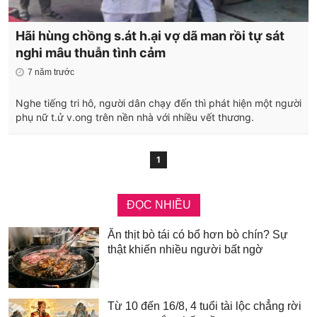
Hãi hùng chồng s.át h.ại vợ dã man rồi tự sát
nghi mâu thuẫn tình cảm
7 năm trước
Nghe tiếng tri hô, người dân chạy đến thì phát hiện một người
phụ nữ t.ử v.ong trên nền nhà với nhiều vết thương.
1
ĐỌC NHIỀU
Ăn thịt bò tái có bổ hơn bò chín? Sự
thật khiến nhiều người bất ngờ
Từ 10 đến 16/8, 4 tuổi tài lộc chẳng rời