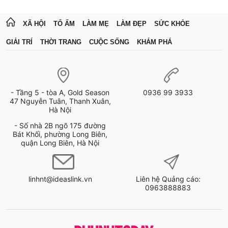
XÃ HỘI
TỔ ẤM
LÀM MẸ
LÀM ĐẸP
SỨC KHỎE
GIẢI TRÍ
THỜI TRANG
CUỘC SỐNG
KHÁM PHÁ
- Tầng 5 - tòa A, Gold Season
0936 99 3933
47 Nguyễn Tuân, Thanh Xuân,
Hà Nội
- Số nhà 2B ngõ 175 đường
Bát Khối, phường Long Biên,
quận Long Biên, Hà Nội
linhnt@ideaslink.vn
Liên hệ Quảng cáo:
0963888883