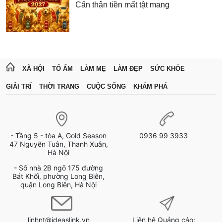
Cẩn thận tiền mất tật mang
XÃ HỘI
TỔ ẤM
LÀM MẸ
LÀM ĐẸP
SỨC KHỎE
GIẢI TRÍ
THỜI TRANG
CUỘC SỐNG
KHÁM PHÁ
- Tầng 5 - tòa A, Gold Season
0936 99 3933
47 Nguyễn Tuân, Thanh Xuân,
Hà Nội
- Số nhà 2B ngõ 175 đường
Bát Khối, phường Long Biên,
quận Long Biên, Hà Nội
linhnt@ideaslink.vn
Liên hệ Quảng cáo: