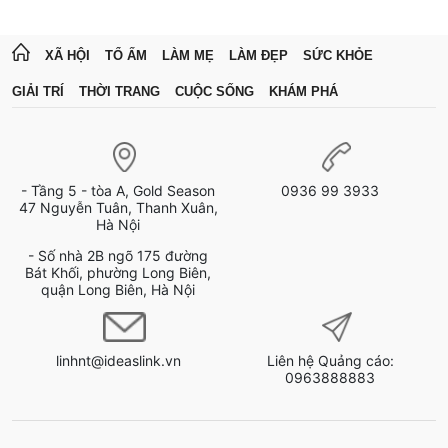
XÃ HỘI
TỔ ẤM
LÀM MẸ
LÀM ĐẸP
SỨC KHỎE
GIẢI TRÍ
THỜI TRANG
CUỘC SỐNG
KHÁM PHÁ
- Tầng 5 - tòa A, Gold Season
0936 99 3933
47 Nguyễn Tuân, Thanh Xuân,
Hà Nội
- Số nhà 2B ngõ 175 đường
Bát Khối, phường Long Biên,
quận Long Biên, Hà Nội
linhnt@ideaslink.vn
Liên hệ Quảng cáo:
0963888883