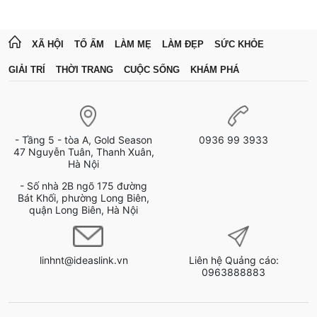
XÃ HỘI
TỔ ẤM
LÀM MẸ
LÀM ĐẸP
SỨC KHỎE
GIẢI TRÍ
THỜI TRANG
CUỘC SỐNG
KHÁM PHÁ
- Tầng 5 - tòa A, Gold Season
0936 99 3933
47 Nguyễn Tuân, Thanh Xuân,
Hà Nội
- Số nhà 2B ngõ 175 đường
Bát Khối, phường Long Biên,
quận Long Biên, Hà Nội
linhnt@ideaslink.vn
Liên hệ Quảng cáo:
0963888883