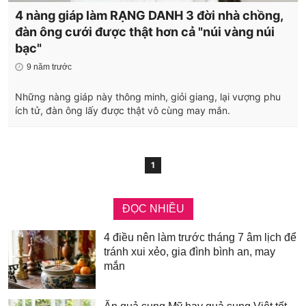
4 nàng giáp làm RẠNG DANH 3 đời nhà chồng,
đàn ông cưới được thật hơn cả "núi vàng núi
bạc"
9 năm trước
Những nàng giáp này thông minh, giỏi giang, lại vượng phu
ích tử, đàn ông lấy được thật vô cùng may mắn.
1
ĐỌC NHIỀU
4 điều nên làm trước tháng 7 âm lịch để
tránh xui xẻo, gia đình bình an, may
mắn