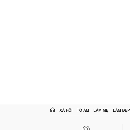
XÃ HỘI
TỔ ẤM
LÀM MẸ
LÀM ĐẸP