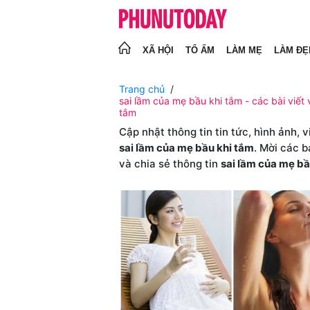
XÃ HỘI
TỔ ẤM
LÀM MẸ
LÀM ĐẸ
Trang chủ
sai lầm của mẹ bầu khi tắm - các bài viết 
tắm
Cập nhật thông tin tin tức, hình ảnh, 
sai lầm của mẹ bầu khi tắm
. Mời các 
và chia sẻ thông tin
sai lầm của mẹ bầ