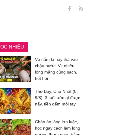
ỌC NHIỀU
Vò nắm lá này thả vào
chậu nước: Vịt nhiều
lông măng cũng sạch,
hết hôi
Thứ Bảy, Chủ Nhật (8,
9/8): 3 tuổi ước gì được
nấy, tiền đếm mỏi tay
Chán ăn lòng lợn luộc,
học ngay cách làm lòng
nướng thơm ngon bằng