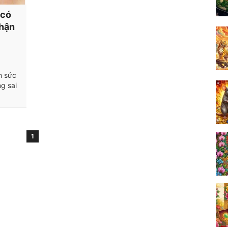
 có
 hận
m sức
g sai
1