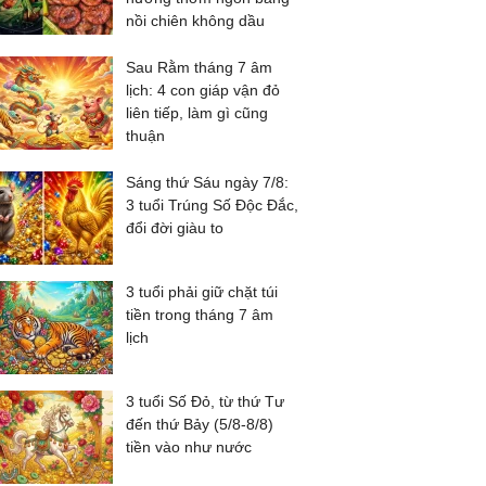
nồi chiên không dầu
Sau Rằm tháng 7 âm
lịch: 4 con giáp vận đỏ
liên tiếp, làm gì cũng
thuận
Sáng thứ Sáu ngày 7/8:
3 tuổi Trúng Số Độc Đắc,
đổi đời giàu to
3 tuổi phải giữ chặt túi
tiền trong tháng 7 âm
lịch
3 tuổi Số Đỏ, từ thứ Tư
đến thứ Bảy (5/8-8/8)
tiền vào như nước