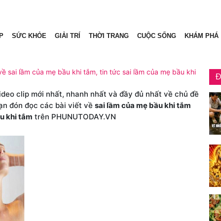
P
SỨC KHỎE
GIẢI TRÍ
THỜI TRANG
CUỘC SỐNG
KHÁM PHÁ
về sai lầm của mẹ bầu khi tắm, tin tức sai lầm của mẹ bầu khi
Đ
video clip mới nhất, nhanh nhất và đầy đủ nhất về chủ đề
bạn đón đọc các bài viết về
sai lầm của mẹ bầu khi tắm
u khi tắm
trên PHUNUTODAY.VN