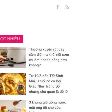
ỌC NHIỀU
Thường xuyên rút dây
cắm điện ra khỏi nồi cơm
có làm nhanh hỏng hơn
không?
Từ 10/8 đến Tết Đinh
Mùi, 3 tuổi có cơ hội
Giàu Như Trúng Số
nhưng chủ quan là dễ lỡ
3 khung giờ uống nước
mật ong tốt cho sức