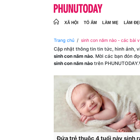
XÃ HỘI
TỔ ẤM
LÀM MẸ
LÀM ĐẸ
Trang chủ
sinh con năm nào - các bài v
Cập nhật thông tin tin tức, hình ảnh, 
sinh con năm nào
. Mời các bạn đón đọ
sinh con năm nào
trên PHUNUTODAY.
Đứa trẻ thuộc 4 tuổi này sinh r