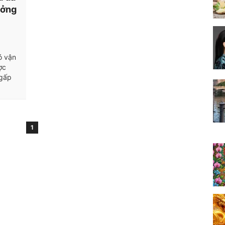
ưởng
ó vận
ợc
 gấp
1