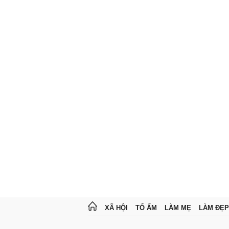
XÃ HỘI
TỔ ẤM
LÀM MẸ
LÀM ĐẸP