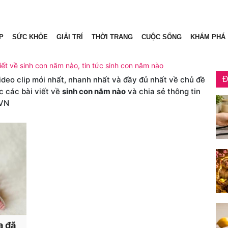
P
SỨC KHỎE
GIẢI TRÍ
THỜI TRANG
CUỘC SỐNG
KHÁM PHÁ
iết về sinh con năm nào, tin tức sinh con năm nào
video clip mới nhất, nhanh nhất và đầy đủ nhất về chủ đề
Đ
c các bài viết về
sinh con năm nào
và chia sẻ thông tin
VN
a đã