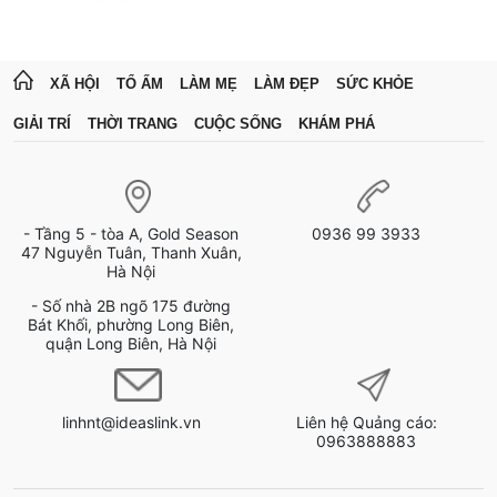
XÃ HỘI
TỔ ẤM
LÀM MẸ
LÀM ĐẸP
SỨC KHỎE
GIẢI TRÍ
THỜI TRANG
CUỘC SỐNG
KHÁM PHÁ
- Tầng 5 - tòa A, Gold Season
0936 99 3933
47 Nguyễn Tuân, Thanh Xuân,
Hà Nội
- Số nhà 2B ngõ 175 đường
Bát Khối, phường Long Biên,
quận Long Biên, Hà Nội
linhnt@ideaslink.vn
Liên hệ Quảng cáo:
0963888883