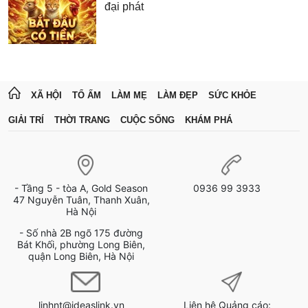
đại phát
XÃ HỘI
TỔ ẤM
LÀM MẸ
LÀM ĐẸP
SỨC KHỎE
GIẢI TRÍ
THỜI TRANG
CUỘC SỐNG
KHÁM PHÁ
- Tầng 5 - tòa A, Gold Season
0936 99 3933
47 Nguyễn Tuân, Thanh Xuân,
Hà Nội
- Số nhà 2B ngõ 175 đường
Bát Khối, phường Long Biên,
quận Long Biên, Hà Nội
linhnt@ideaslink.vn
Liên hệ Quảng cáo: