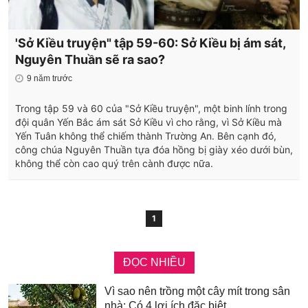
'Sở Kiều truyện" tập 59-60: Sở Kiều bị ám sát,
Nguyên Thuần sẽ ra sao?
9 năm trước
Trong tập 59 và 60 của "Sở Kiều truyện", một binh lính trong
đội quân Yến Bắc ám sát Sở Kiều vì cho rằng, vì Sở Kiều mà
Yến Tuân không thể chiếm thành Trường An. Bên cạnh đó,
công chúa Nguyên Thuần tựa đóa hồng bị giày xéo dưới bùn,
không thể còn cao quý trên cành được nữa.
1
ĐỌC NHIỀU
Vì sao nên trồng một cây mít trong sân
nhà: Có 4 lợi ích đặc biệt