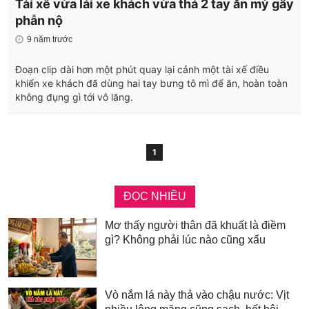
Tài xế vừa lái xe khách vừa thả 2 tay ăn mỳ gây
phẫn nộ
9 năm trước
Đoạn clip dài hơn một phút quay lại cảnh một tài xế điều
khiển xe khách đã dùng hai tay bưng tô mì để ăn, hoàn toàn
không đụng gì tới vô lăng.
1
ĐỌC NHIỀU
Mơ thấy người thân đã khuất là điềm
gì? Không phải lúc nào cũng xấu
Vò nắm lá này thả vào chậu nước: Vịt