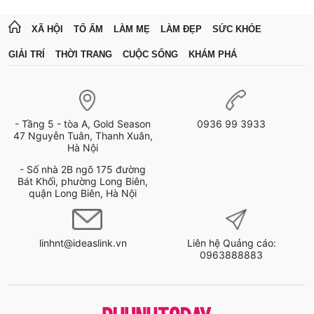
XÃ HỘI
TỔ ẤM
LÀM MẸ
LÀM ĐẸP
SỨC KHỎE
GIẢI TRÍ
THỜI TRANG
CUỘC SỐNG
KHÁM PHÁ
- Tầng 5 - tòa A, Gold Season
0936 99 3933
47 Nguyễn Tuân, Thanh Xuân,
Hà Nội
- Số nhà 2B ngõ 175 đường
Bát Khối, phường Long Biên,
quận Long Biên, Hà Nội
linhnt@ideaslink.vn
Liên hệ Quảng cáo:
0963888883