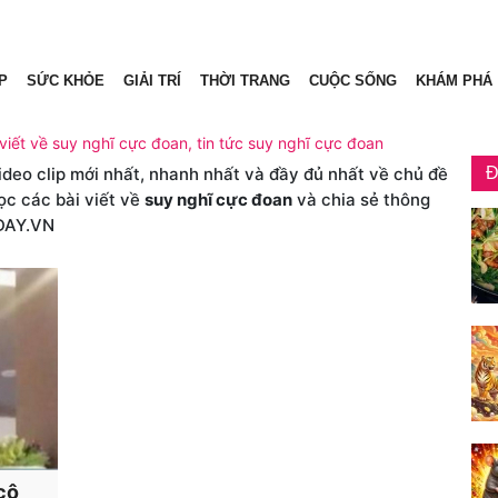
P
SỨC KHỎE
GIẢI TRÍ
THỜI TRANG
CUỘC SỐNG
KHÁM PHÁ
viết về suy nghĩ cực đoan, tin tức suy nghĩ cực đoan
video clip mới nhất, nhanh nhất và đầy đủ nhất về chủ đề
Đ
ọc các bài viết về
suy nghĩ cực đoan
và chia sẻ thông
DAY.VN
 cô