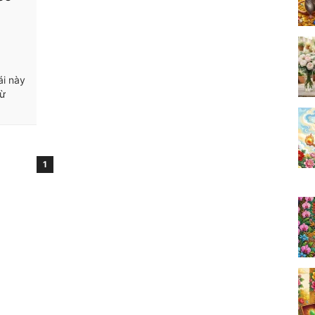
ái này
từ
1