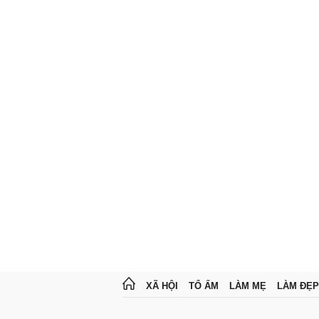
XÃ HỘI
TỔ ẤM
LÀM MẸ
LÀM ĐẸP