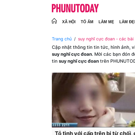
XÃ HỘI
TỔ ẤM
LÀM MẸ
LÀM ĐẸ
Trang chủ
suy nghĩ cực đoan - các bài 
Cập nhật thông tin tin tức, hình ảnh, 
suy nghĩ cực đoan
. Mời các bạn đón đ
tin
suy nghĩ cực đoan
trên PHUNUTO
Tỏ tình với cấp trên bị từ chối,