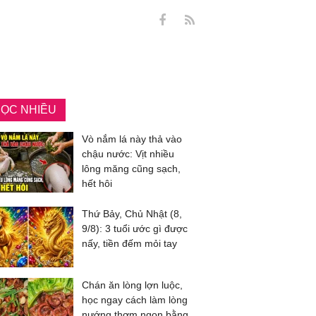
ỌC NHIỀU
Vò nắm lá này thả vào
chậu nước: Vịt nhiều
lông măng cũng sạch,
hết hôi
Thứ Bảy, Chủ Nhật (8,
9/8): 3 tuổi ước gì được
nấy, tiền đếm mỏi tay
Chán ăn lòng lợn luộc,
học ngay cách làm lòng
nướng thơm ngon bằng