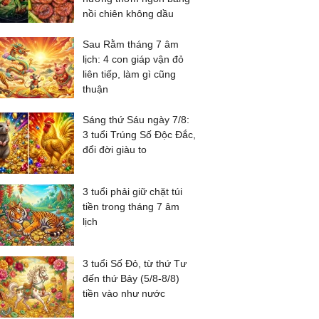
nồi chiên không dầu
Sau Rằm tháng 7 âm
lịch: 4 con giáp vận đỏ
liên tiếp, làm gì cũng
thuận
Sáng thứ Sáu ngày 7/8:
3 tuổi Trúng Số Độc Đắc,
đổi đời giàu to
3 tuổi phải giữ chặt túi
tiền trong tháng 7 âm
lịch
3 tuổi Số Đỏ, từ thứ Tư
đến thứ Bảy (5/8-8/8)
tiền vào như nước