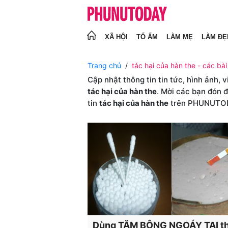
XÃ HỘI
TỔ ẤM
LÀM MẸ
LÀM ĐẸ
Trang chủ
tác hại của hàn the - các bài
Cập nhật thông tin tin tức, hình ảnh, 
tác hại của hàn the
. Mời các bạn đón 
tin
tác hại của hàn the
trên PHUNUTO
Dùng TĂM BÔNG NGOÁY TAI t