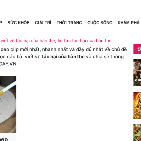
P
SỨC KHỎE
GIẢI TRÍ
THỜI TRANG
CUỘC SỐNG
KHÁM PHÁ
 viết về tác hại của hàn the, tin tức tác hại của hàn the
video clip mới nhất, nhanh nhất và đầy đủ nhất về chủ đề
Đ
đọc các bài viết về
tác hại của hàn the
và chia sẻ thông
DAY.VN
heo