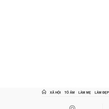
XÃ HỘI
TỔ ẤM
LÀM MẸ
LÀM ĐẸP