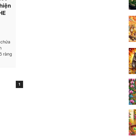
 hiện
HE
 chứa
n
õ ràng
1