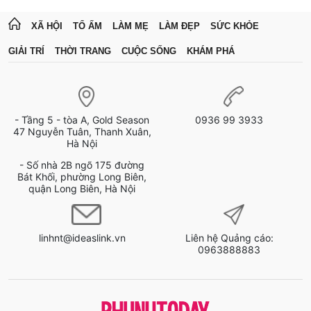
XÃ HỘI
TỔ ẤM
LÀM MẸ
LÀM ĐẸP
SỨC KHỎE
GIẢI TRÍ
THỜI TRANG
CUỘC SỐNG
KHÁM PHÁ
- Tầng 5 - tòa A, Gold Season
0936 99 3933
47 Nguyễn Tuân, Thanh Xuân,
Hà Nội
- Số nhà 2B ngõ 175 đường
Bát Khối, phường Long Biên,
quận Long Biên, Hà Nội
linhnt@ideaslink.vn
Liên hệ Quảng cáo:
0963888883