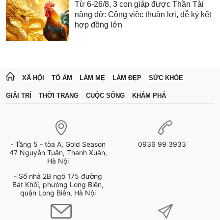
Từ 6-26/8, 3 con giáp được Thần Tài
nâng đỡ: Công việc thuận lợi, dễ ký kết
hợp đồng lớn
XÃ HỘI
TỔ ẤM
LÀM MẸ
LÀM ĐẸP
SỨC KHỎE
GIẢI TRÍ
THỜI TRANG
CUỘC SỐNG
KHÁM PHÁ
- Tầng 5 - tòa A, Gold Season
0936 99 3933
47 Nguyễn Tuân, Thanh Xuân,
Hà Nội
- Số nhà 2B ngõ 175 đường
Bát Khối, phường Long Biên,
quận Long Biên, Hà Nội