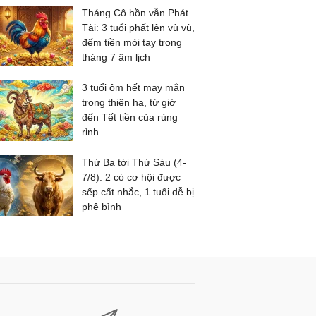
Tháng Cô hồn vẫn Phát
Tài: 3 tuổi phất lên vù vù,
đếm tiền mỏi tay trong
tháng 7 âm lịch
3 tuổi ôm hết may mắn
trong thiên hạ, từ giờ
đến Tết tiền của rủng
rỉnh
Thứ Ba tới Thứ Sáu (4-
7/8): 2 có cơ hội được
sếp cất nhắc, 1 tuổi dễ bị
phê bình