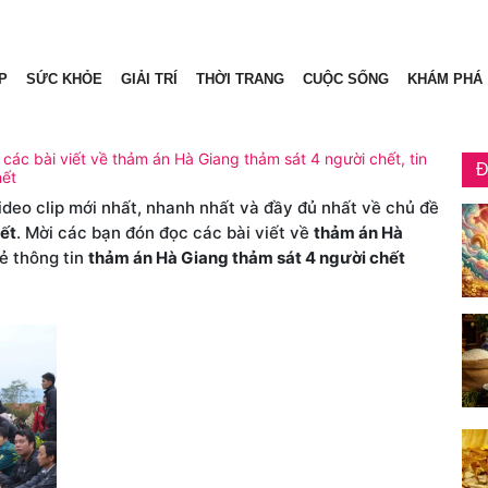
P
SỨC KHỎE
GIẢI TRÍ
THỜI TRANG
CUỘC SỐNG
KHÁM PHÁ
các bài viết về thảm án Hà Giang thảm sát 4 người chết, tin
Đ
hết
video clip mới nhất, nhanh nhất và đầy đủ nhất về chủ đề
ết
. Mời các bạn đón đọc các bài viết về
thảm án Hà
ẻ thông tin
thảm án Hà Giang thảm sát 4 người chết