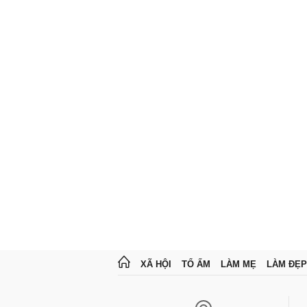
XÃ HỘI
TỔ ẤM
LÀM MẸ
LÀM ĐẸP