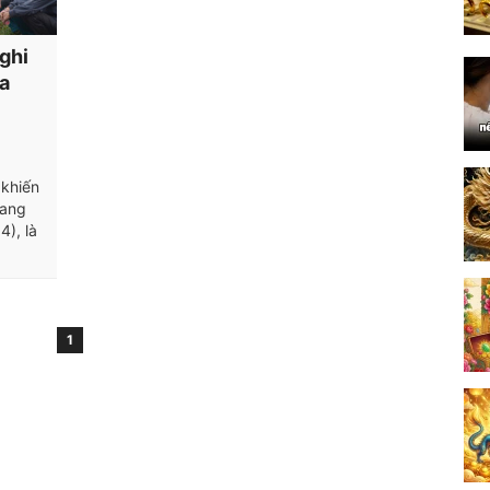
ghi
ủa
 khiến
iang
), là
1