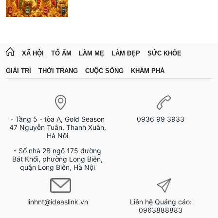
XÃ HỘI
TỔ ẤM
LÀM MẸ
LÀM ĐẸP
SỨC KHỎE
GIẢI TRÍ
THỜI TRANG
CUỘC SỐNG
KHÁM PHÁ
- Tầng 5 - tòa A, Gold Season
0936 99 3933
47 Nguyễn Tuân, Thanh Xuân,
Hà Nội
- Số nhà 2B ngõ 175 đường
Bát Khối, phường Long Biên,
quận Long Biên, Hà Nội
linhnt@ideaslink.vn
Liên hệ Quảng cáo:
0963888883