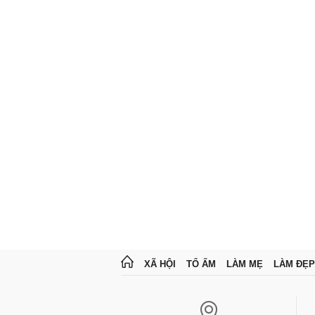
XÃ HỘI
TỔ ẤM
LÀM MẸ
LÀM ĐẸP