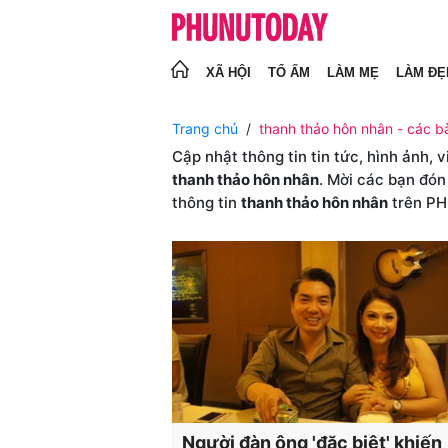
XÃ HỘI
TỔ ẤM
LÀM MẸ
LÀM ĐẸ
Trang chủ
thanh thảo hôn nhân - các bà
Cập nhật thông tin tin tức, hình ảnh, 
thanh thảo hôn nhân
. Mời các bạn đón
thông tin
thanh thảo hôn nhân
trên P
Người đàn ông 'đặc biệt' khiến