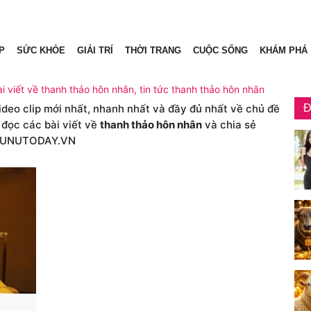
P
SỨC KHỎE
GIẢI TRÍ
THỜI TRANG
CUỘC SỐNG
KHÁM PHÁ
i viết về thanh thảo hôn nhân, tin tức thanh thảo hôn nhân
video clip mới nhất, nhanh nhất và đầy đủ nhất về chủ đề
Đ
 đọc các bài viết về
thanh thảo hôn nhân
và chia sẻ
HUNUTODAY.VN