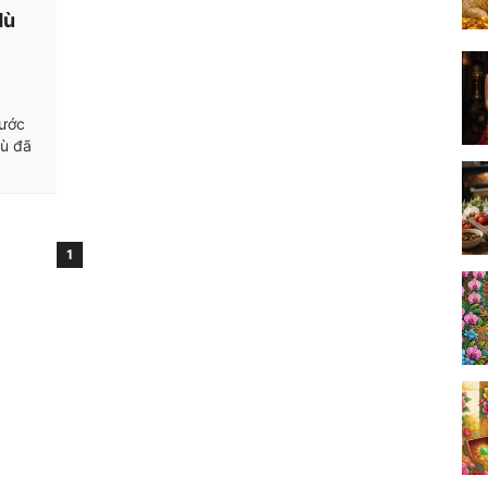
dù
rước
dù đã
1