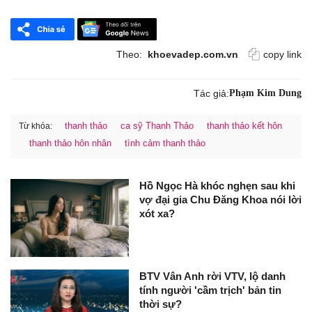
Theo:
khoevadep.com.vn
copy link
Tác giả:
Phạm Kim Dung
thanh thảo
ca sỹ Thanh Thảo
thanh thảo kết hôn
Từ khóa:
thanh thảo hôn nhân
tình cảm thanh thảo
Hồ Ngọc Hà khóc nghẹn sau khi
vợ đại gia Chu Đăng Khoa nói lời
xót xa?
BTV Vân Anh rời VTV, lộ danh
tính người 'cầm trịch' bản tin
thời sự?