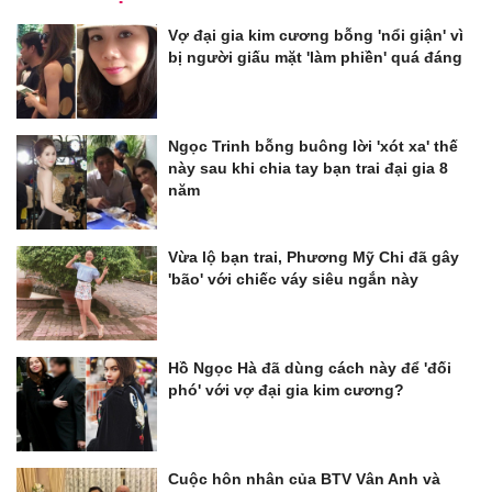
Vợ đại gia kim cương bỗng 'nổi giận' vì
bị người giấu mặt 'làm phiền' quá đáng
Ngọc Trinh bỗng buông lời 'xót xa' thế
này sau khi chia tay bạn trai đại gia 8
năm
Vừa lộ bạn trai, Phương Mỹ Chi đã gây
'bão' với chiếc váy siêu ngắn này
Hồ Ngọc Hà đã dùng cách này để 'đối
phó' với vợ đại gia kim cương?
Cuộc hôn nhân của BTV Vân Anh và