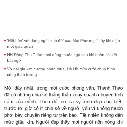
'Hết hồn' với dáng ngồi 'khó đỡ' của Mai Phương Thúy khi diện
mốt giấu quần
HH Đặng Thu Thảo phải dùng thuốc ngủ sau khi nhận cái kết
bất ngờ
Vợ đại gia kim cương nhận thua, Hà Hồ mỉm cười chụp hình
cùng thần tượng
Mới đây nhất, trong một cuộc phỏng vấn, Thanh Thảo
đã có những chia sẻ thẳng thắn xoay quanh chuyện tình
cảm của mình. Theo đó, nữ ca sỹ xinh đẹp cho biết,
trước tới giờ cô ít chia sẻ về người yêu vì không muốn
phơi bày chuyện riêng tư trên báo. Tất nhiên không đến
mức giấu kín. Người đẹp thấy mọi người nôn nóng khi