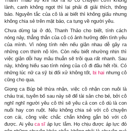
Thanh Thảo sợ khi nói ra lỡ có chuyện cơm không
lành, canh không ngọt thì lại phải đi giải thích, thông
báo. Nguyên tắc của cô là ai biết thì không giấu nhưng
không chia sẻ trên mặt báo, ca tụng về người yêu.
Chưa dừng lại ở đó, Thanh Thảo cho biết, tính cách
nóng nảy, thẳng thắn của cô có ảnh hưởng đến tình yêu
của mình. Vì nóng tính nên nếu giận nhau dễ gây ra
những cơn thịnh nộ lớn. Còn nếu biết nhường nhịn thì
việc giận dỗi hay mâu thuẫn sẽ trôi qua rất nhanh. Sau
này, không hiểu sao tính nóng của cô đi đâu hết rồi. Có
những lúc nữ ca sỹ bị đối xử không tốt,
bị hại
nhưng cô
cũng cho qua.
Giọng ca Búp bê thừa nhận, việc cô nhận con nuôi là
cháu trai, tuyên bố sau này sẽ để tài sản cho bé, bởi cô
nghĩ nghĩ người yêu cô thì sẽ yêu cả con cô dù là con
nuôi hay con ruột. Nếu không chia sẻ với cô chuyện
con cái, công việc chắc chắn không gắn bó với cô
được. Ai yêu
ca sĩ
áp lực lắm. Họ chịu được áp lực đó