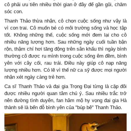
cô phải ưu tiên nhiều thời gian ở đây để gần gũi, chăm
sóc con.
Thanh Thảo thừa nhận, cô chọn cuộc sống như vậy là
vì con trai. Cô muốn bé có môi trường sống và học tập
tốt. Không những thế, cuộc sống mới đem lại cho cô
nhiều năng lượng hơn. Sau những ngày cuối tuần bận
rộn, thậm chí hơi tăng động trên sân khấu thì ngày bình
thường cô được ru mình trong cuộc sống êm đềm, bình
yên với cây cối, rau trái. Điều này giúp cô nạp năng
lượng nhiều hơn. Có lẽ vì thế nữ ca sỹ được mọi người
nhận xét ngày càng trẻ hơn.
Ca sĩ Thanh Thảo và đại gia Trọng Đại từng là cặp đôi
được nhiều người quan tâm chú ý. Sau nhiều trắc trở
nên đường tình duyên, fan hâm mộ hy vọng đại gia Hà
thành sẽ là bến đỗ bình yên của "búp bê" Thanh Thảo.