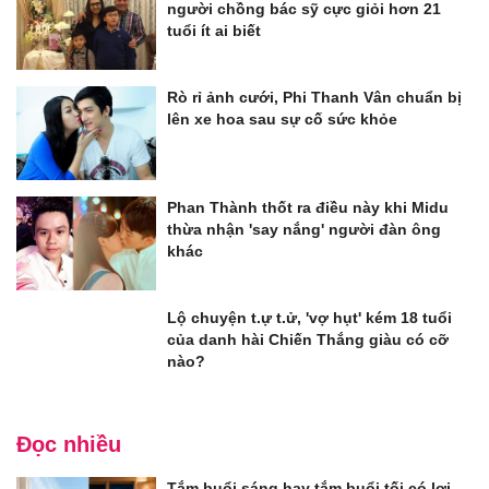
người chồng bác sỹ cực giỏi hơn 21
tuổi ít ai biết
Rò rỉ ảnh cưới, Phi Thanh Vân chuẩn bị
lên xe hoa sau sự cố sức khỏe
Phan Thành thốt ra điều này khi Midu
thừa nhận 'say nắng' người đàn ông
khác
Lộ chuyện t.ự t.ử, 'vợ hụt' kém 18 tuổi
của danh hài Chiến Thắng giàu có cỡ
nào?
Đọc nhiều
Tắm buổi sáng hay tắm buổi tối có lợi