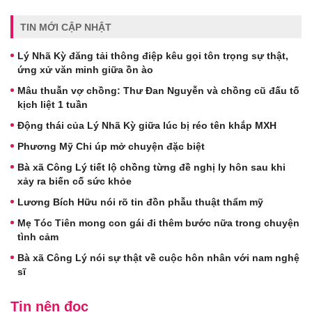
TIN MỚI CẬP NHẬT
Lý Nhã Kỳ đăng tải thông điệp kêu gọi tôn trọng sự thật,
ứng xử văn minh giữa ồn ào
Mâu thuẫn vợ chồng: Thư Đan Nguyễn và chồng cũ đấu tố
kịch liệt 1 tuần
Động thái của Lý Nhã Kỳ giữa lúc bị réo tên khắp MXH
Phương Mỹ Chi úp mở chuyện đặc biệt
Bà xã Công Lý tiết lộ chồng từng đề nghị ly hôn sau khi
xảy ra biến cố sức khỏe
Lương Bích Hữu nói rõ tin đồn phẫu thuật thẩm mỹ
Mẹ Tóc Tiên mong con gái đi thêm bước nữa trong chuyện
tình cảm
Bà xã Công Lý nói sự thật về cuộc hôn nhân với nam nghệ
sĩ
Tin nên đọc