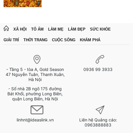
XÃ HỘI
TỔ ẤM
LÀM MẸ
LÀM ĐẸP
SỨC KHỎE
GIẢI TRÍ
THỜI TRANG
CUỘC SỐNG
KHÁM PHÁ
- Tầng 5 - tòa A, Gold Season
0936 99 3933
47 Nguyễn Tuân, Thanh Xuân,
Hà Nội
- Số nhà 2B ngõ 175 đường
Bát Khối, phường Long Biên,
quận Long Biên, Hà Nội
linhnt@ideaslink.vn
Liên hệ Quảng cáo:
0963888883