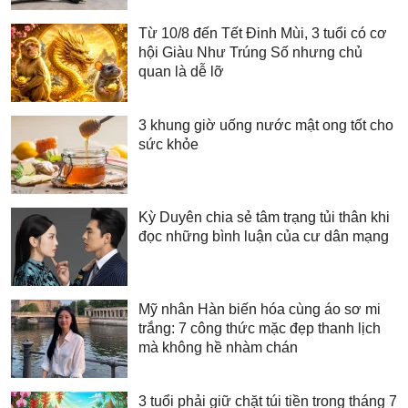
Từ 10/8 đến Tết Đinh Mùi, 3 tuổi có cơ
hội Giàu Như Trúng Số nhưng chủ
quan là dễ lỡ
3 khung giờ uống nước mật ong tốt cho
sức khỏe
Kỳ Duyên chia sẻ tâm trạng tủi thân khi
đọc những bình luận của cư dân mạng
Mỹ nhân Hàn biến hóa cùng áo sơ mi
trắng: 7 công thức mặc đẹp thanh lịch
mà không hề nhàm chán
3 tuổi phải giữ chặt túi tiền trong tháng 7