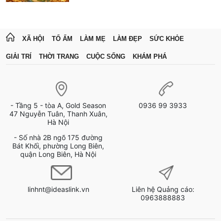
XÃ HỘI
TỔ ẤM
LÀM MẸ
LÀM ĐẸP
SỨC KHỎE
GIẢI TRÍ
THỜI TRANG
CUỘC SỐNG
KHÁM PHÁ
- Tầng 5 - tòa A, Gold Season
0936 99 3933
47 Nguyễn Tuân, Thanh Xuân,
Hà Nội
- Số nhà 2B ngõ 175 đường
Bát Khối, phường Long Biên,
quận Long Biên, Hà Nội
linhnt@ideaslink.vn
Liên hệ Quảng cáo:
0963888883