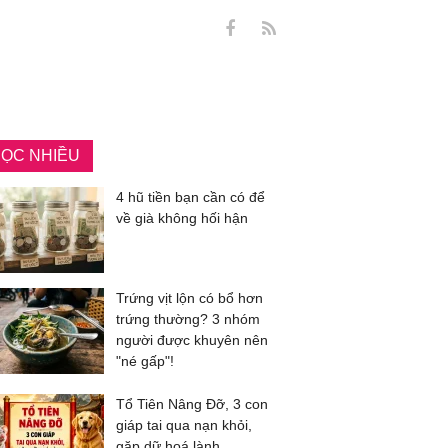
ỌC NHIỀU
4 hũ tiền bạn cần có để
về già không hối hận
Trứng vịt lộn có bổ hơn
trứng thường? 3 nhóm
người được khuyên nên
"né gấp"!
Tổ Tiên Nâng Đỡ, 3 con
giáp tai qua nạn khỏi,
gặp dữ hoá lành