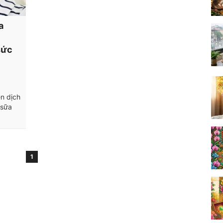
a
sức
n dịch
 sữa
1