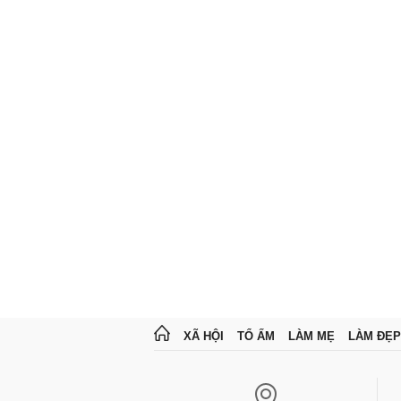
XÃ HỘI
TỔ ẤM
LÀM MẸ
LÀM ĐẸP