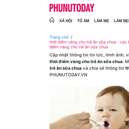
XÃ HỘI
TỔ ẤM
LÀM MẸ
LÀM ĐẸ
Trang chủ
thời điểm vàng cho trẻ ăn sữa chua - các b
điểm vàng cho trẻ ăn sữa chua
Cập nhật thông tin tin tức, hình ảnh, 
thời điểm vàng cho trẻ ăn sữa chua
. 
trẻ ăn sữa chua
và chia sẻ thông tin
t
PHUNUTODAY.VN