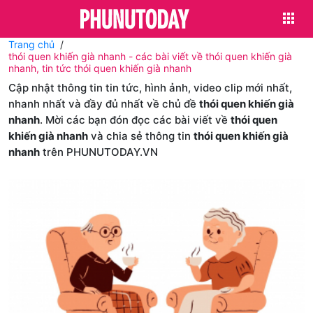
Trang chủ
thói quen khiến già nhanh - các bài viết về thói quen khiến già
nhanh, tin tức thói quen khiến già nhanh
Cập nhật thông tin tin tức, hình ảnh, video clip mới nhất,
nhanh nhất và đầy đủ nhất về chủ đề
thói quen khiến già
nhanh
. Mời các bạn đón đọc các bài viết về
thói quen
khiến già nhanh
và chia sẻ thông tin
thói quen khiến già
nhanh
trên PHUNUTODAY.VN