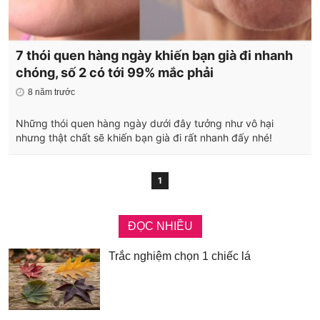
7 thói quen hàng ngày khiến bạn già đi nhanh
chóng, số 2 có tới 99% mắc phải
8 năm trước
Những thói quen hàng ngày dưới đây tưởng như vô hại
nhưng thật chất sẽ khiến bạn già đi rất nhanh đấy nhé!
1
ĐỌC NHIỀU
Trắc nghiệm chọn 1 chiếc lá