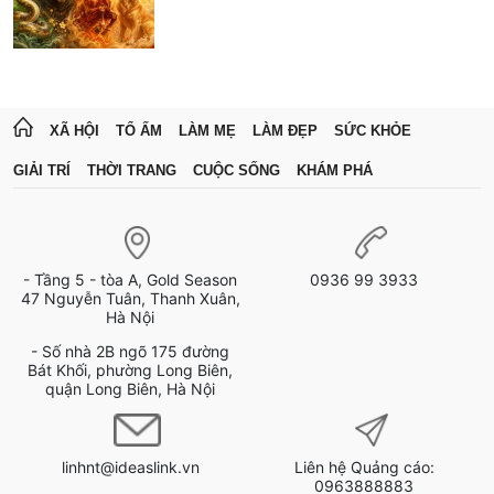
XÃ HỘI
TỔ ẤM
LÀM MẸ
LÀM ĐẸP
SỨC KHỎE
GIẢI TRÍ
THỜI TRANG
CUỘC SỐNG
KHÁM PHÁ
- Tầng 5 - tòa A, Gold Season
0936 99 3933
47 Nguyễn Tuân, Thanh Xuân,
Hà Nội
- Số nhà 2B ngõ 175 đường
Bát Khối, phường Long Biên,
quận Long Biên, Hà Nội
linhnt@ideaslink.vn
Liên hệ Quảng cáo:
0963888883