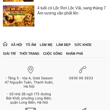
4 tuổi có Lộc Rơi Lộc Vãi, sang tháng 7
Âm vượng vận phất lên
XÃ HỘI
TỔ ẤM
LÀM MẸ
LÀM ĐẸP
SỨC KHỎE
GIẢI TRÍ
THỜI TRANG
CUỘC SỐNG
KHÁM PHÁ
- Tầng 5 - tòa A, Gold Season
0936 99 3933
47 Nguyễn Tuân, Thanh Xuân,
Hà Nội
- Số nhà 2B ngõ 175 đường
Bát Khối, phường Long Biên,
quận Long Biên, Hà Nội