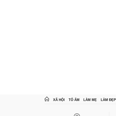
XÃ HỘI
TỔ ẤM
LÀM MẸ
LÀM ĐẸP