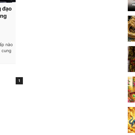
g đạo
ứng
cấp nào
c cung
1