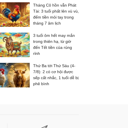
Tháng Cô hồn vẫn Phát
Tài: 3 tuổi phất lên vù vù,
đếm tiền mỏi tay trong
tháng 7 âm lịch
3 tuổi ôm hết may mắn
trong thiên hạ, từ giờ
đến Tết tiền của rủng
rỉnh
Thứ Ba tới Thứ Sáu (4-
7/8): 2 có cơ hội được
sếp cất nhắc, 1 tuổi dễ bị
phê bình