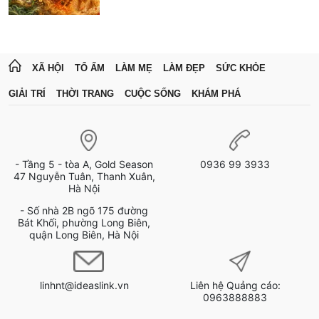
XÃ HỘI
TỔ ẤM
LÀM MẸ
LÀM ĐẸP
SỨC KHỎE
GIẢI TRÍ
THỜI TRANG
CUỘC SỐNG
KHÁM PHÁ
- Tầng 5 - tòa A, Gold Season
0936 99 3933
47 Nguyễn Tuân, Thanh Xuân,
Hà Nội
- Số nhà 2B ngõ 175 đường
Bát Khối, phường Long Biên,
quận Long Biên, Hà Nội
linhnt@ideaslink.vn
Liên hệ Quảng cáo:
0963888883