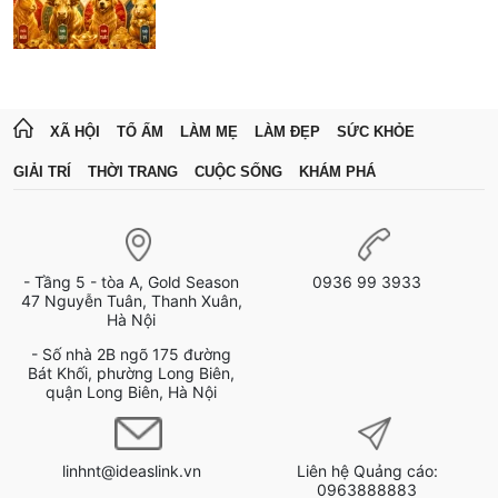
XÃ HỘI
TỔ ẤM
LÀM MẸ
LÀM ĐẸP
SỨC KHỎE
GIẢI TRÍ
THỜI TRANG
CUỘC SỐNG
KHÁM PHÁ
- Tầng 5 - tòa A, Gold Season
0936 99 3933
47 Nguyễn Tuân, Thanh Xuân,
Hà Nội
- Số nhà 2B ngõ 175 đường
Bát Khối, phường Long Biên,
quận Long Biên, Hà Nội
linhnt@ideaslink.vn
Liên hệ Quảng cáo:
0963888883