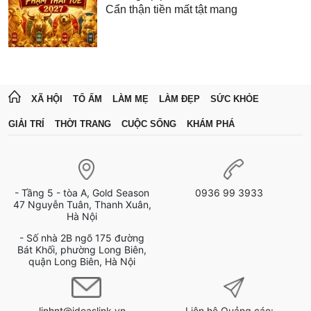
Cẩn thận tiền mất tật mang
XÃ HỘI
TỔ ẤM
LÀM MẸ
LÀM ĐẸP
SỨC KHỎE
GIẢI TRÍ
THỜI TRANG
CUỘC SỐNG
KHÁM PHÁ
- Tầng 5 - tòa A, Gold Season
0936 99 3933
47 Nguyễn Tuân, Thanh Xuân,
Hà Nội
- Số nhà 2B ngõ 175 đường
Bát Khối, phường Long Biên,
quận Long Biên, Hà Nội
linhnt@ideaslink.vn
Liên hệ Quảng cáo: