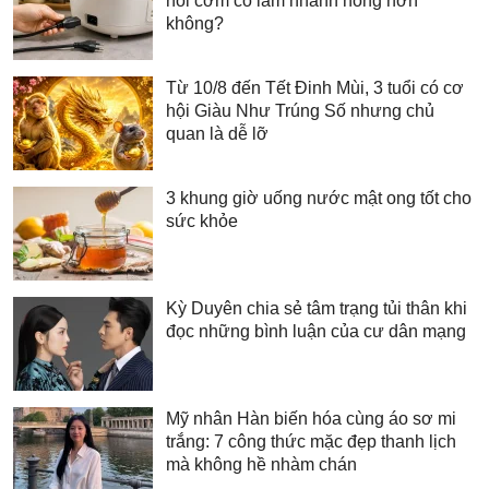
nồi cơm có làm nhanh hỏng hơn
không?
Từ 10/8 đến Tết Đinh Mùi, 3 tuổi có cơ
hội Giàu Như Trúng Số nhưng chủ
quan là dễ lỡ
3 khung giờ uống nước mật ong tốt cho
sức khỏe
Kỳ Duyên chia sẻ tâm trạng tủi thân khi
đọc những bình luận của cư dân mạng
Mỹ nhân Hàn biến hóa cùng áo sơ mi
trắng: 7 công thức mặc đẹp thanh lịch
mà không hề nhàm chán